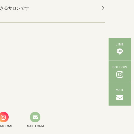
きるサロンです
LINE
FOLLOW
MAIL
STAGRAM
MAIL FORM